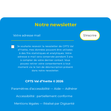
Notre newsletter
Votre
adresse
mail
(Nécessaire)
Je souhaite recevoir la newsletter de CPTS Val
d'Yvette, mes données pouvant être utilisées
à des fins statistiques et analytiques. Votre
adresse e-mail sera conservée pendant 3 ans
à compter de votre dernier contact. Vous
pouvez retirer votre consentement à tout
moment via le lien de désinscription présent
dans notre newsletter.
CPTS Val d’Yvette © 2026
Paramètres d'accessibilité
—
Aide
—
Adhérer
Accessibilité : partiellement conforme
Mentions légales
— Réalisé par
Digisanté