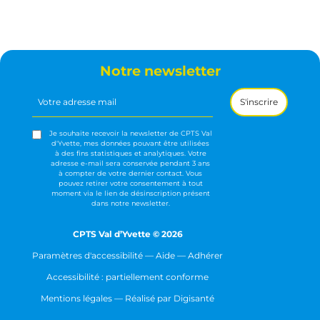
Notre newsletter
Votre
adresse
mail
(Nécessaire)
Je souhaite recevoir la newsletter de CPTS Val
d'Yvette, mes données pouvant être utilisées
à des fins statistiques et analytiques. Votre
adresse e-mail sera conservée pendant 3 ans
à compter de votre dernier contact. Vous
pouvez retirer votre consentement à tout
moment via le lien de désinscription présent
dans notre newsletter.
CPTS Val d’Yvette © 2026
Paramètres d'accessibilité
—
Aide
—
Adhérer
Accessibilité : partiellement conforme
Mentions légales
— Réalisé par
Digisanté