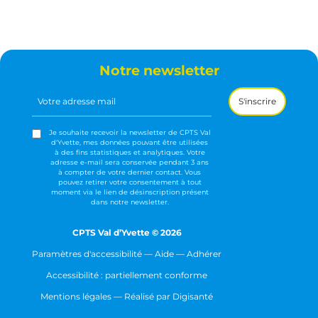
Notre newsletter
Votre
adresse
mail
(Nécessaire)
Je souhaite recevoir la newsletter de CPTS Val
d'Yvette, mes données pouvant être utilisées
à des fins statistiques et analytiques. Votre
adresse e-mail sera conservée pendant 3 ans
à compter de votre dernier contact. Vous
pouvez retirer votre consentement à tout
moment via le lien de désinscription présent
dans notre newsletter.
CPTS Val d’Yvette © 2026
Paramètres d'accessibilité
—
Aide
—
Adhérer
Accessibilité : partiellement conforme
Mentions légales
— Réalisé par
Digisanté