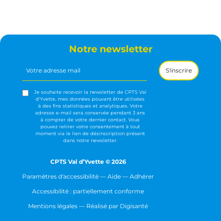
Notre newsletter
Votre
adresse
mail
(Nécessaire)
Je souhaite recevoir la newsletter de CPTS Val
d'Yvette, mes données pouvant être utilisées
à des fins statistiques et analytiques. Votre
adresse e-mail sera conservée pendant 3 ans
à compter de votre dernier contact. Vous
pouvez retirer votre consentement à tout
moment via le lien de désinscription présent
dans notre newsletter.
CPTS Val d’Yvette © 2026
Paramètres d'accessibilité
—
Aide
—
Adhérer
Accessibilité : partiellement conforme
Mentions légales
— Réalisé par
Digisanté