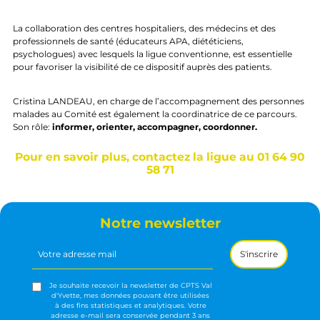
La collaboration des centres hospitaliers, des médecins et des
professionnels de santé (éducateurs APA, diététiciens,
psychologues) avec lesquels la ligue conventionne, est essentielle
pour favoriser la visibilité de ce dispositif auprès des patients.
Cristina LANDEAU, en charge de l’accompagnement des personnes
malades au Comité est également la coordinatrice de ce parcours.
Son rôle:
informer, orienter, accompagner, coordonner.
Pour en savoir plus, contactez la ligue au 01 64 90
58 71
Notre newsletter
Votre
adresse
mail
(Nécessaire)
Je souhaite recevoir la newsletter de CPTS Val
d'Yvette, mes données pouvant être utilisées
à des fins statistiques et analytiques. Votre
adresse e-mail sera conservée pendant 3 ans